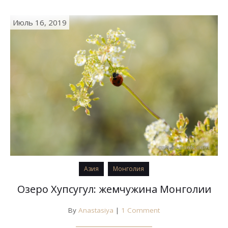
Июль 16, 2019
Азия
Монголия
Озеро Хупсугул: жемчужина Монголии
By
Anastasiya
|
1 Comment