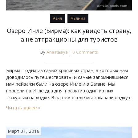
Азия
Мьянма
Озеро Инле (Бирма): как увидеть страну,
а не аттракционы для туристов
By
Anastasiya
|
0 Comments
Бирма – одна из самых красивых стран, в которых нам
доводилось путешествовать, и самые запомнившиеся
нам пейзажи были на озере Инле и в Багане. Мы
провели на Инле два дня, посвятив один из них
экскурсии на лодке. В нашем отеле мы заказали лодку с
гидом по имени Ки. Сначала мы поехали по
Читать далее »
традиционному туристическому маршруту, но по
нашей просьбе Ки…
Март 31, 2018