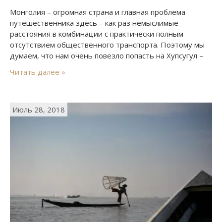
Монголия – огромная страна и главная проблема
путешественника здесь – как раз немыслимые
расстояния в комбинации с практически полным
отсутствием общественного транспорта. Поэтому мы
думаем, что нам очень повезло попасть на Хупсугул –
одно из самых красивых мест в Монголии, которое при
Читать далее »
этом находится достаточно далеко от столицы. В
Хупсугул мы собирались из Морона и договорились о
транспорте с хозяйкой…
Июль 28, 2018