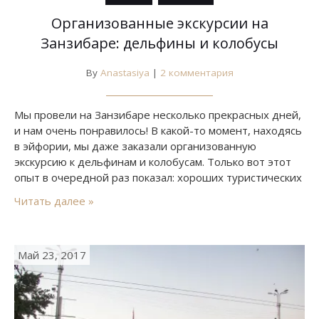
Организованные экскурсии на
Занзибаре: дельфины и колобусы
By
Anastasiya
|
2 комментария
Мы провели на Занзибаре несколько прекрасных дней,
и нам очень понравилось! В какой-то момент, находясь
в эйфории, мы даже заказали организованную
экскурсию к дельфинам и колобусам. Только вот этот
опыт в очередной раз показал: хороших туристических
компаний раз-два и обчелся, а талантливых гидов –
Читать далее »
еще меньше, так что, если есть возможность
посмотреть достопримечательности самостоятельно,
лучше не рисковать, обращаясь в турфирмы.
Май 23, 2017