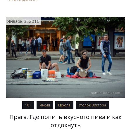
интересным и Витя не зря в холодный вечер делал
заметки интересных историй вместо того, чтобы
глазеть по сторонам 🙂 Внимание! Читая дальнейший
Январь 3, 2016
рассказ, вы…
18+
Чехия
Европа
Уголок Виктора
Прага. Где попить вкусного пива и как
отдохнуть