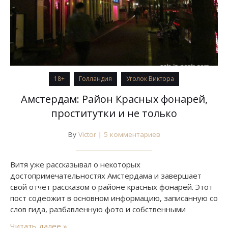
18+
Голландия
Уголок Виктора
Амстердам: Район Красных фонарей,
проститутки и не только
By
Victor
|
5 комментариев
Витя уже рассказывал о некоторых
достопримечательностях Амстердама и завершает
свой отчет рассказом о районе красных фонарей. Этот
пост содеожит в основном информацию, записанную со
слов гида, разбавленную фото и собственными
исследованиями. Так что надеемся, что он получился
Читать далее »