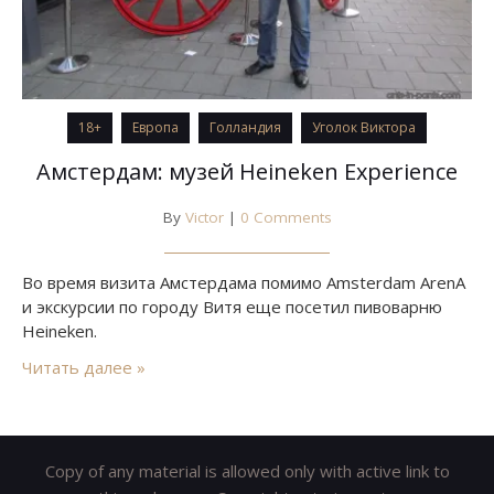
18+
Европа
Голландия
Уголок Виктора
Амстердам: музей Heineken Experience
By
Victor
|
0 Comments
Во время визита Амстердама помимо Amsterdam ArenA
и экскурсии по городу Витя еще посетил пивоварню
Heineken.
Читать далее »
Copy of any material is allowed only with active link to